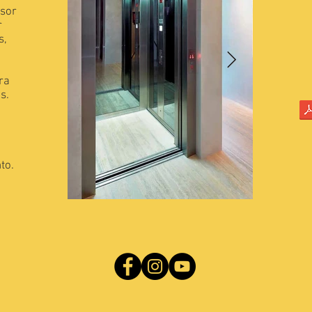
nsor
r
s,
ra
s.
to.