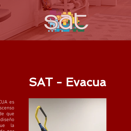
PROYECTOS
NOSOTROS
CONTACTENOS
SAT - Evacua
ACUA es
escenso
de que
diseño
que la