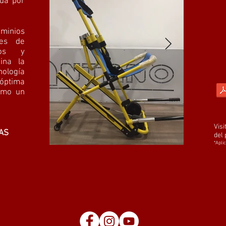
ada por
ominios
rres de
icos y
ina la
nología
ptima
como un
Visi
AS
del 
*Apli