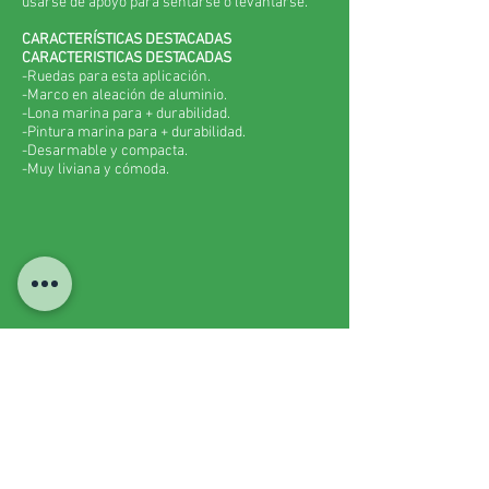
usarse de apoyo para sentarse o levantarse.
CARACTERÍSTICAS
DESTACADAS
CARACTERISTICAS DESTACADAS
-Ruedas para esta aplicación.
-Marco en aleación de aluminio.
-Lona marina para + durabilidad.
-Pintura marina para + durabilidad.
-Desarmable y compacta.
-Muy liviana y cómoda.
FOLLETO DE EQUIPO