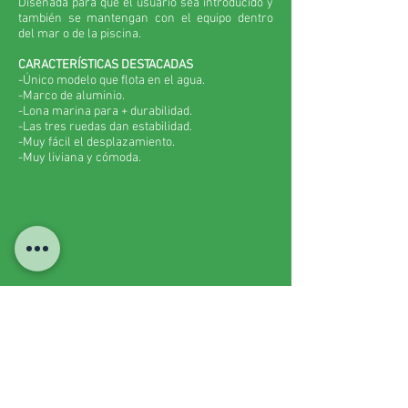
D
iseñada para que el usuario sea introducido y
también se mantengan con el equipo dentro
del mar o de la piscina.
CARACTERÍSTICAS
DESTACADAS
-Único modelo que flota en el agua.
-Marco de aluminio.
-Lona marina para + durabilidad.
-Las tres ruedas dan estabilidad.
-Muy fácil el desplazamiento.
-Muy liviana y cómoda.